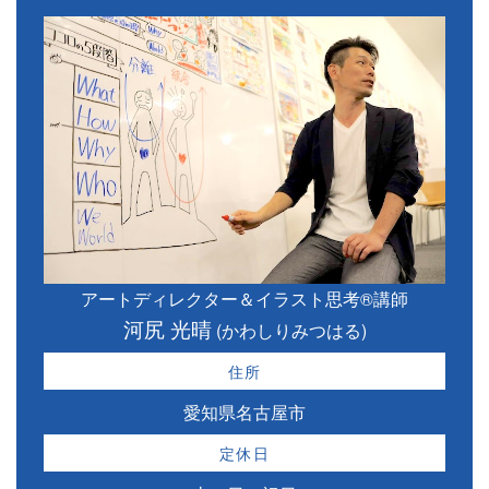
アートディレクター＆イラスト思考®講師
河尻 光晴
(かわしりみつはる)
住所
愛知県名古屋市
定休日