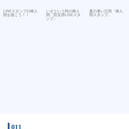
LINEスタンプの棒人
いざという時の棒人
夏の暑い日用「棒人
間を描こう！！
間「防災用LINEスタ
間スタンプ」
ンプ」
011