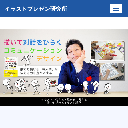
イラストプレゼン研究所
Toggl
navig
イラストで伝える・見せる・考える
誰でも描けるイラスト講座