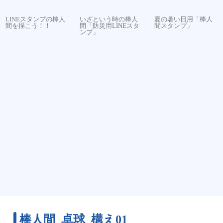
LINEスタンプの棒人
いざという時の棒人
夏の暑い日用「棒人
間を描こう！！
間「防災用LINEスタ
間スタンプ」
ンプ」
棒人間_卓球_構え01