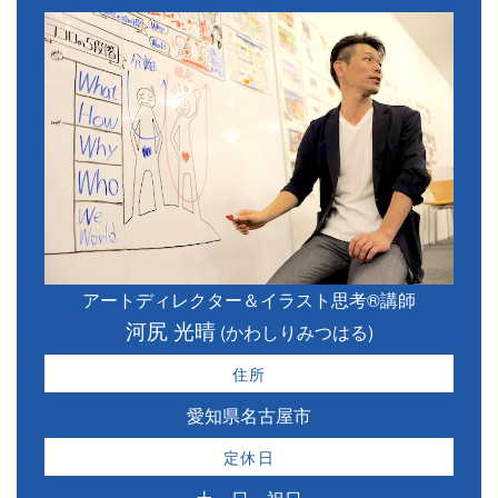
アートディレクター＆イラスト思考®講師
河尻 光晴
(かわしりみつはる)
住所
愛知県名古屋市
定休日