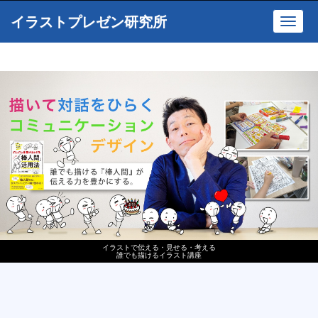
イラストプレゼン研究所
Toggl
navig
イラストで伝える・見せる・考える
誰でも描けるイラスト講座