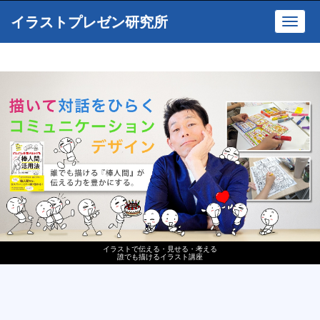
イラストプレゼン研究所
Toggl
navig
イラストで伝える・見せる・考える
誰でも描けるイラスト講座