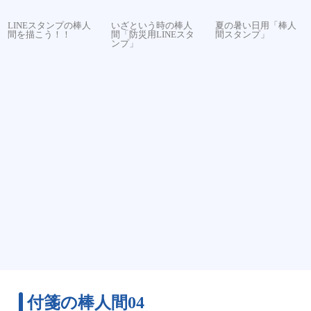
LINEスタンプの棒人
いざという時の棒人
夏の暑い日用「棒人
間を描こう！！
間「防災用LINEスタ
間スタンプ」
ンプ」
付箋の棒人間04