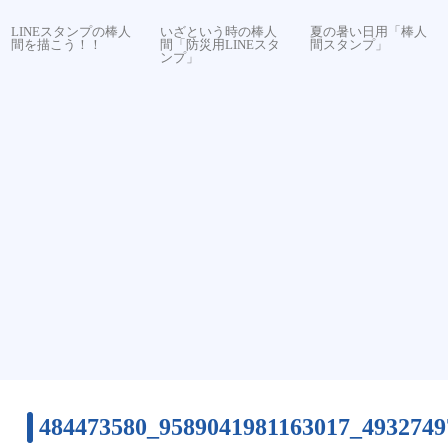
LINEスタンプの棒人
いざという時の棒人
夏の暑い日用「棒人
間を描こう！！
間「防災用LINEスタ
間スタンプ」
ンプ」
484473580_9589041981163017_4932749