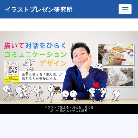
イラストプレゼン研究所
Toggl
navig
イラストで伝える・見せる・考える
誰でも描けるイラスト講座