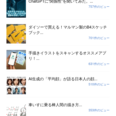
ChatGPTに“関係性”を聞いてみた。...
757件のビュー
ダイソーで買える！マルマン製のB4スケッチ
ブック...
701件のビュー
手描きイラストをスキャンするオススメアプ
リ！...
631件のビュー
AI生成の「平均顔」が語る日本人の顔...
510件のビュー
車いすに乗る棒人間の描き方...
353件のビュー