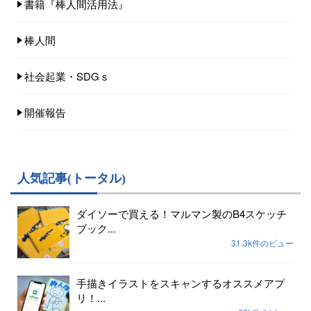
書籍『棒人間活用法』
棒人間
社会起業・SDGｓ
開催報告
人気記事(トータル)
ダイソーで買える！マルマン製のB4スケッチ
ブック...
31.3k件のビュー
手描きイラストをスキャンするオススメアプ
リ！...