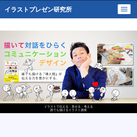
イラストプレゼン研究所
Toggl
navig
イラストで伝える・見せる・考える
誰でも描けるイラスト講座