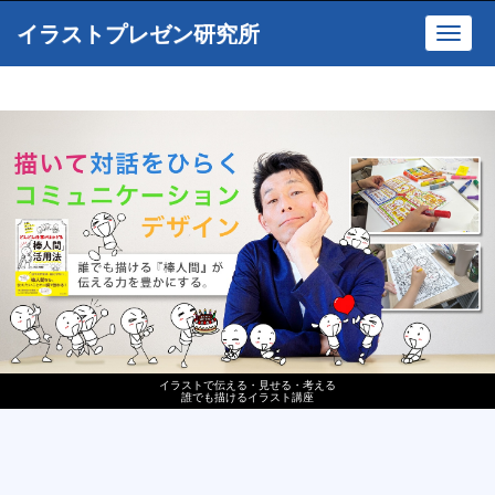
イラストプレゼン研究所
Toggl
navig
イラストで伝える・見せる・考える
誰でも描けるイラスト講座