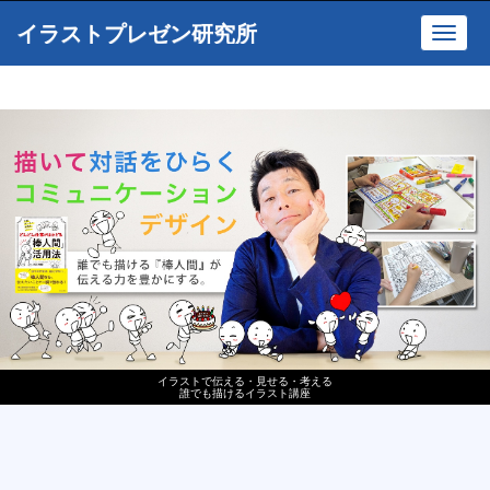
イラストプレゼン研究所
Toggl
navig
イラストで伝える・見せる・考える
誰でも描けるイラスト講座