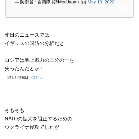
— 防衛省・自衛隊 (@ModJapan_jp)
May 10, 2022
昨日のニュースでは
イギリスの国防の分析だと
ロシアは地上戦力の三分の一を
失ったんだとか！
（詳しい情報は
⇒コチラ）
そもそも
NATOの拡大を阻止するための
ウクライナ侵攻でしたが