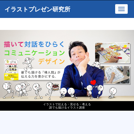
イラストプレゼン研究所
Toggl
navig
イラストで伝える・見せる・考える
誰でも描けるイラスト講座