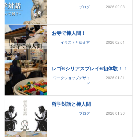
|
ブログ
2026.02.08
お寺で棒人間！
|
イラストと伝え方
2026.02.01
レゴ®シリアスプレイ®初体験！！
|
ワークショップデザイ
2026.01.31
ン
哲学対話と棒人間
|
ブログ
2026.01.30