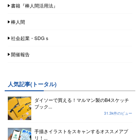
書籍『棒人間活用法』
棒人間
社会起業・SDGｓ
開催報告
人気記事(トータル)
ダイソーで買える！マルマン製のB4スケッチ
ブック...
31.3k件のビュー
手描きイラストをスキャンするオススメアプ
リ！...