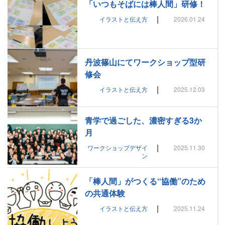
「いつもそばには棒人間」研修！
|
イラストと伝え方
2026.01.24
丹波篠山にてワークショップ型研
修会
|
イラストと伝え方
2025.12.03
青学で過ごした、濃密すぎる3か
月
|
ワークショップデザイ
2025.11.30
ン
「棒人間」がつくる“協働”のため
の共通体験
|
イラストと伝え方
2025.11.24