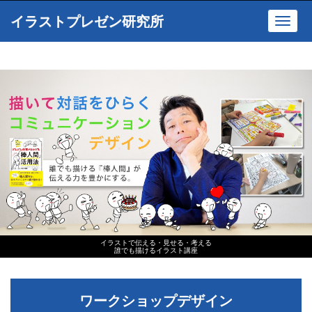
イラストプレゼン研究所
Toggl
navig
イラストで伝える・見せる・考える
誰でも描けるイラスト講座
ワークショップデザイン