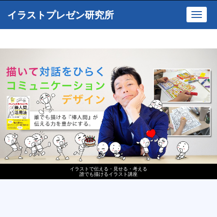
イラストプレゼン研究所
Toggl
navig
イラストで伝える・見せる・考える
誰でも描けるイラスト講座