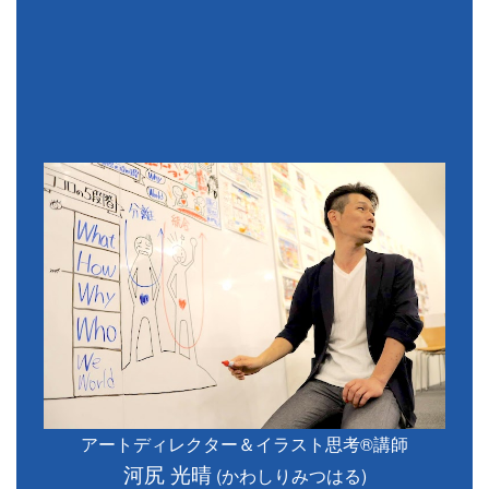
アートディレクター＆イラスト思考®講師
河尻 光晴
(かわしりみつはる)