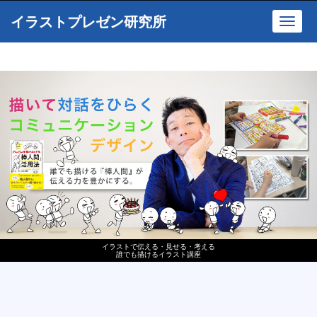
イラストプレゼン研究所
Toggl
navig
イラストで伝える・見せる・考える
誰でも描けるイラスト講座